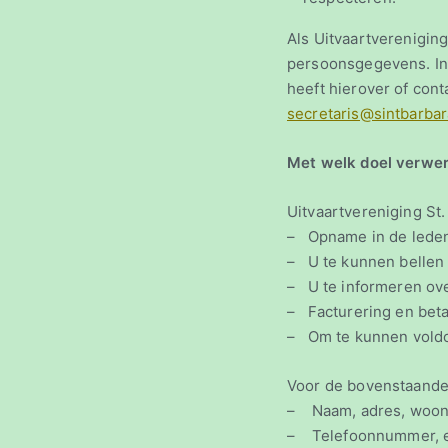
Als Uitvaartverenigin
persoonsgegevens. Ind
heeft hierover of cont
secretaris@sintbarba
Met welk doel verwe
Uitvaartvereniging S
– Opname in de leden
– U te kunnen bellen 
– U te informeren ove
– Facturering en beta
– Om te kunnen voldoe
Voor de bovenstaande
– Naam, adres, woonp
– Telefoonnummer, e