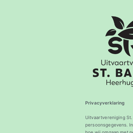
Privacyve
Uitvaartvereniging S
persoonsgegevens. In 
hoe wij omgaan met 