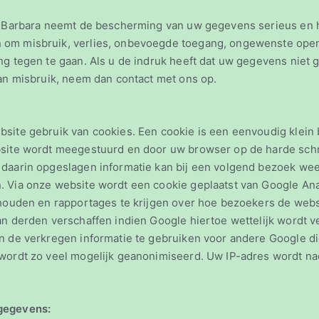
t. Barbara neemt de bescherming van uw gegevens serieus en
om misbruik, verlies, onbevoegde toegang, ongewenste ope
g tegen te gaan. Als u de indruk heeft dat uw gegevens niet g
van misbruik, neem dan contact met ons op.
site gebruik van cookies. Een cookie is een eenvoudig klein 
bsite wordt meegestuurd en door uw browser op de harde schr
daarin opgeslagen informatie kan bij een volgend bezoek wee
 Via onze website wordt een cookie geplaatst van Google Anal
 houden en rapportages te krijgen over hoe bezoekers de web
an derden verschaffen indien Google hiertoe wettelijk wordt v
n de verkregen informatie te gebruiken voor andere Google di
wordt zo veel mogelijk geanonimiseerd. Uw IP-adres wordt nad
gegevens: