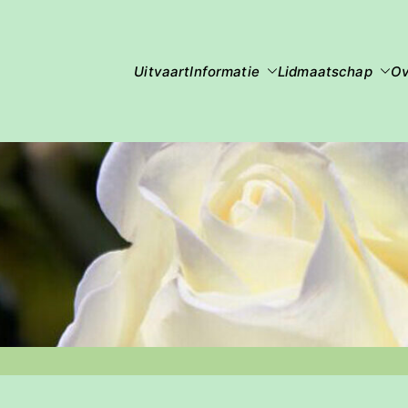
Uitvaart
Informatie
Lidmaatschap
Ov
ra Heerhugowaard